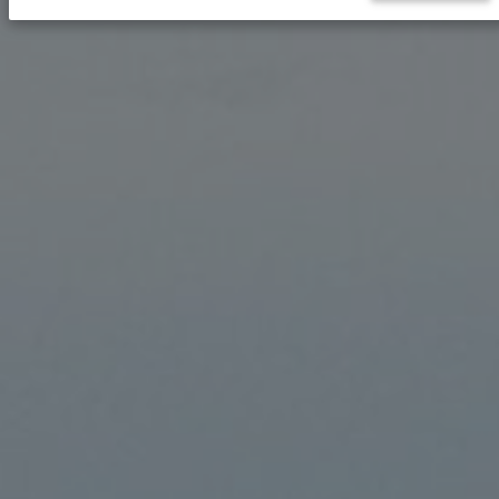
(Update) Lelang Non-
Eksekusi Barang Milik
Daerah berupa 1 (satu)
Paket Bangunan Gedung
Berupa Stadion GOR H.
AgusSalim Padang, Tribun
Lapangan Volley dan Pagar
Lapangan Volley untuk
dibongkar
CLOSE