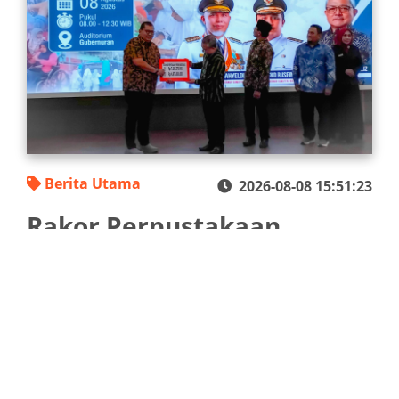
Berita Utama
2026-08-08 15:51:23
Rakor Perpustakaan
Sumbar 2026: Sinergikan
Program Perpustakaan
Berbasis Inklusi Sosial
PADANG — Perpustakaan sudah lama tidak lagi hanya
menjadi tempat menyimpan buku yang sunyi. Kini
perpustakaan berubah menjadi pusat pembelajaran