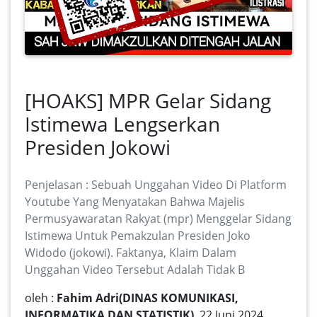
[HOAKS] MPR Gelar Sidang
Istimewa Lengserkan
Presiden Jokowi
Penjelasan : Sebuah Unggahan Video Di Platform
Youtube Yang Menyatakan Bahwa Majelis
Permusyawaratan Rakyat (mpr) Menggelar Sidang
Istimewa Untuk Pemakzulan Presiden Joko
Widodo (jokowi). Faktanya, Klaim Dalam
Unggahan Video Tersebut Adalah Tidak B
oleh :
Fahim Adri(DINAS KOMUNIKASI,
INFORMATIKA DAN STATISTIK)
, 22 Juni 2024