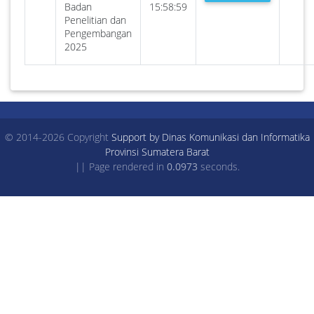
Badan
15:58:59
Penelitian dan
Pengembangan
2025
© 2014-2026 Copyright
Support by Dinas Komunikasi dan Informatika
Provinsi Sumatera Barat
|| Page rendered in
0.0973
seconds.