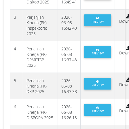
Diskop 2025
16:45:41
3
Perjanjian
2026-
Down
PREVIEW
Kinerja (PK)
06-08
Inspektorat
16:42:43
2025
4
Perjanjian
2026-
Down
PREVIEW
Kinerja (PK)
06-08
DPMPTSP
16:37:48
2025
5
Perjanjian
2026-
Down
PREVIEW
Kinerja (PK)
06-08
DKP 2025
16:33:38
6
Perjanjian
2026-
Down
PREVIEW
Kinerja (PK)
06-08
DISPORA 2025
16:26:18