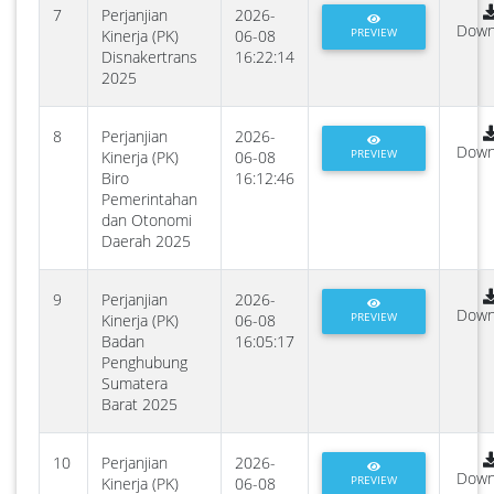
7
Perjanjian
2026-
Down
PREVIEW
Kinerja (PK)
06-08
Disnakertrans
16:22:14
2025
8
Perjanjian
2026-
Down
PREVIEW
Kinerja (PK)
06-08
Biro
16:12:46
Pemerintahan
dan Otonomi
Daerah 2025
9
Perjanjian
2026-
Down
PREVIEW
Kinerja (PK)
06-08
Badan
16:05:17
Penghubung
Sumatera
Barat 2025
10
Perjanjian
2026-
Down
PREVIEW
Kinerja (PK)
06-08