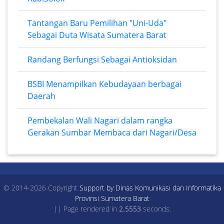
Tantangan Baru Pemilihan "Uni-Uda"
Sebagai Duta Wisata Sumatera Barat
Randang Berfungsi Sebagai Antioksidan
BSBI Menampilkan Kebudayaan berbagai
Daerah
Pembekalan Wali Nagari dalam rangka
Gerakan Sumbar Membaca dari Nagari/Desa
© 2014-2026 Copyright
Support by Dinas Komunikasi dan Informatika
Provinsi Sumatera Barat
|| Page rendered in
2.5553
seconds.