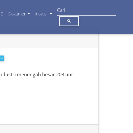
ID
Dokumen
Inovasi
IB
n industri menengah besar 208 unit