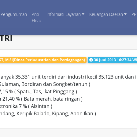
Pengumuman
Anti
Informasi Layanan
Keuangan Daerah
PP
Hoax
TRI
T, M.Si(Dinas Perindustrian dan Perdagangan)
30 Juni 2013 16:27:34 W
nyak 35.331 unit terdiri dari industri kecil 35.123 unit da
( Sulaman, Bordiran dan Songket/tenun )
,15 % ( Spatu, Tas, Ikat Pinggang )
21,40 % ( Bata merah, bata ringan )
ronika 7 % ( Alsintan )
ndang, Keripik Balado, Kipang, Abon Ikan )