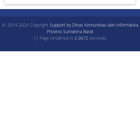
© 2014-2026 Copyright
Support by Dinas Komunikasi dan Informatika
Provinsi Sumatera Barat
|| Page rendered in
2.0672
seconds.