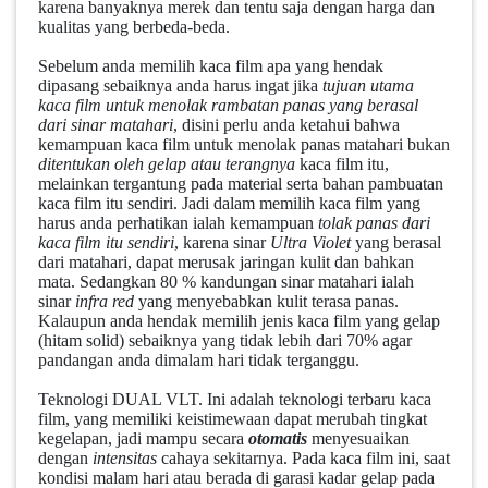
karena banyaknya merek dan tentu saja dengan harga dan
kualitas yang berbeda-beda.
Sebelum anda memilih kaca film apa yang hendak
dipasang sebaiknya anda harus ingat jika
tujuan utama
kaca film untuk menolak rambatan
panas yang berasal
dari sinar matahari
, disini perlu anda ketahui bahwa
kemampuan kaca film untuk menolak panas matahari bukan
ditentukan oleh gelap atau terangnya
kaca film itu,
melainkan tergantung pada material serta bahan pambuatan
kaca film itu sendiri. Jadi dalam memilih kaca film yang
harus anda perhatikan ialah kemampuan
tolak panas dari
kaca film itu sendiri
, karena sinar
Ultra Violet
yang berasal
dari matahari, dapat merusak jaringan kulit dan bahkan
mata. Sedangkan 80 % kandungan sinar matahari ialah
sinar
infra red
yang menyebabkan kulit terasa panas.
Kalaupun anda hendak memilih jenis kaca film yang gelap
(hitam solid) sebaiknya yang tidak lebih dari 70% agar
pandangan anda dimalam hari tidak terganggu.
Teknologi DUAL VLT
. Ini adalah teknologi terbaru kaca
film, yang memiliki keistimewaan dapat merubah tingkat
kegelapan, jadi mampu secara
otomatis
menyesuaikan
dengan
intensitas
cahaya sekitarnya. Pada kaca film ini, saat
kondisi malam hari atau berada di garasi kadar gelap pada