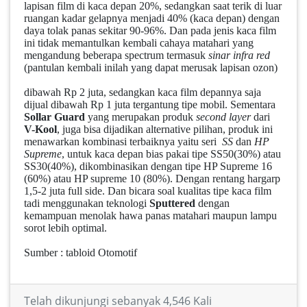
lapisan film di kaca depan 20%, sedangkan saat terik di luar
ruangan kadar gelapnya menjadi 40% (kaca depan) dengan
daya tolak panas sekitar 90-96%. Dan pada jenis kaca film
ini tidak memantulkan kembali cahaya matahari yang
mengandung beberapa spectrum termasuk
sinar infra red
(pantulan kembali inilah yang dapat merusak lapisan ozon)
dibawah Rp 2 juta, sedangkan kaca film depannya saja
dijual dibawah Rp 1 juta tergantung tipe mobil. Sementara
Sollar Guard
yang merupakan produk
second layer
dari
V-Kool
, juga bisa dijadikan alternative pilihan, produk ini
menawarkan kombinasi terbaiknya yaitu seri
SS
dan
HP
Supreme
, untuk kaca depan bias pakai tipe SS50(30%) atau
SS30(40%), dikombinasikan dengan tipe HP Supreme 16
(60%) atau HP supreme 10 (80%). Dengan rentang hargarp
1,5-2 juta full side. Dan bicara soal kualitas tipe kaca film
tadi menggunakan teknologi
Sputtered
dengan
kemampuan menolak hawa panas matahari maupun lampu
sorot lebih optimal.
Sumber : tabloid Otomotif
Telah dikunjungi sebanyak 4,546 Kali