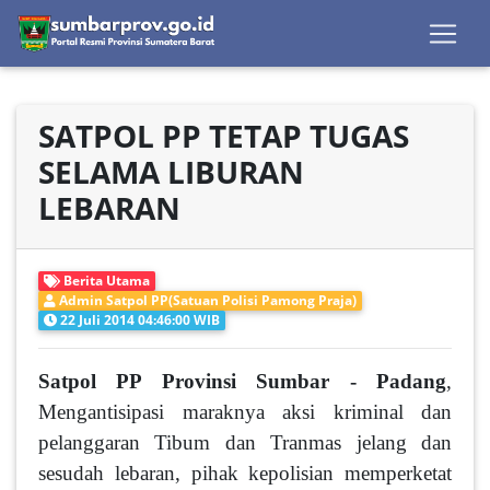
SATPOL PP TETAP TUGAS
SELAMA LIBURAN
LEBARAN
Berita Utama
Admin Satpol PP(Satuan Polisi Pamong Praja)
22 Juli 2014 04:46:00 WIB
Satpol PP Provinsi Sumbar - Padang
,
Mengantisi­pasi maraknya aksi kriminal dan
pelanggaran Tibum dan Tranmas jelang dan
sesudah lebaran, pihak kepolisian memperketat