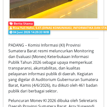
Berita Utama
Rina Yuli Hefni, S.ST.(DINAS KOMUNIKASI, INFORMATIKA DAN STAT
04 Juni 2026 14:20:33 WIB
PADANG – Komisi Informasi (KI) Provinsi
Sumatera Barat resmi meluncurkan Monitoring
dan Evaluasi (Monev) Keterbukaan Informasi
Publik Tahun 2026 sebagai upaya memperkuat
transparansi, akuntabilitas, dan kualitas
pelayanan informasi publik di daerah. Kegiatan
yang digelar di Auditorium Gubernuran Sumatera
Barat, Kamis (4/6/2026), itu diikuti oleh 461 badan
publik dari berbagai sektor.
Peluncuran Monev KI 2026 dibuka oleh Sekretaris
Daerah Provinsi Sumatera Barat, Arry Yuswandi,