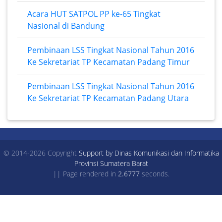
Acara HUT SATPOL PP ke-65 Tingkat
Nasional di Bandung
Pembinaan LSS Tingkat Nasional Tahun 2016
Ke Sekretariat TP Kecamatan Padang Timur
Pembinaan LSS Tingkat Nasional Tahun 2016
Ke Sekretariat TP Kecamatan Padang Utara
© 2014-2026 Copyright
Support by Dinas Komunikasi dan Informatika
Provinsi Sumatera Barat
|| Page rendered in
2.6777
seconds.