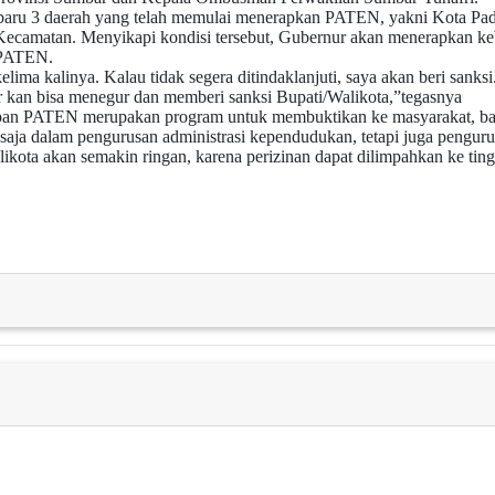
at baru 3 daerah yang telah memulai menerapkan PATEN, yakni Kota Pa
camatan. Menyikapi kondisi tersebut, Gubernur akan menerapkan kebi
 PATEN.
lima kalinya. Kalau tidak segera ditindaklanjuti, saya akan beri sank
 kan bisa menegur dan memberi sanksi Bupati/Walikota,”tegasnya
pan PATEN merupakan program untuk membuktikan ke masyarakat, ba
saja dalam pengurusan administrasi kependudukan, tetapi juga pengurus
ikota akan semakin ringan, karena perizinan dapat dilimpahkan ke tin