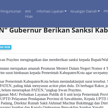
Pengumuman
Anti
Informasi Layanan
Keuangan Daerah
PP
Hoax
N" Gubernur Berikan Sanksi Ka
:04 WIB
wan Prayitno mengingatkan dan memberikan sanksi kepada Bupati/Wal
matan merupakan amanah Peraturan Menteri Dalam Negeri Nomor 4 Tah
girim surat himbauan kepada Pemerintah Kabupaten/Kota agar secepat
besar Pemerintah Kabupaten/Kota belum menindaklanjuti surat tersebut. 
n PATEN, paling tidak menyusun
action plan
dulu. Di berbagai Rakor, ju
ang belum menerapkan PATEN,”ungkap Irwan Prayitno.
ganan MoU Perbaikan Layanan Publik di 6 unit kerja Pemerintah Prov
a UPTD Pelayanan Pendapatan Provinsi di Sawahlunto, Kepala UPTD Pe
 Padang, Direktur Rumah Sakit Akhmad Muchtar Bukittinggi dan Dire
 Provinsi Sumbar dan Kepala Ombusman Perwakilan Sumbar Yunafri.