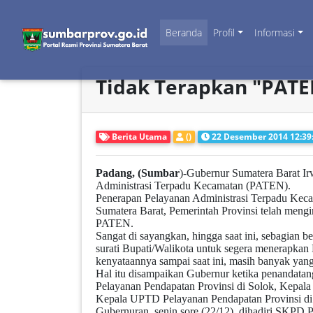
Beranda
Profil
Informasi
Tidak Terapkan "PATE
Berita Utama
()
22 Desember 2014 12:39
Padang, (Sumbar
)-Gubernur Sumatera Barat Ir
Administrasi Terpadu Kecamatan (PATEN).
Penerapan Pelayanan Administrasi Terpadu Keca
Sumatera Barat, Pemerintah Provinsi telah men
PATEN.
Sangat di sayangkan, hingga saat ini, sebagian 
surati Bupati/Walikota untuk segera menerapka
kenyataannya sampai saat ini, masih banyak y
Hal itu disampaikan Gubernur ketika penandatan
Pelayanan Pendapatan Provinsi di Solok, Kepal
Kepala UPTD Pelayanan Pendapatan Provinsi di
Gubernuran, senin sore (22/12), dihadiri SKPD