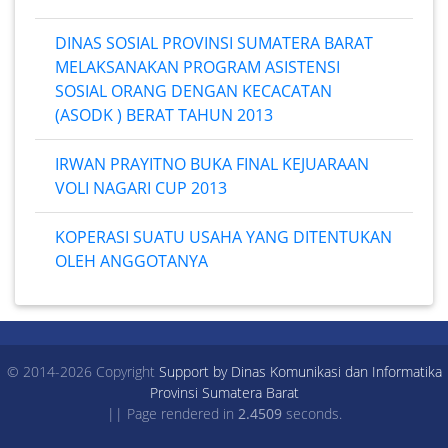
DINAS SOSIAL PROVINSI SUMATERA BARAT
MELAKSANAKAN PROGRAM ASISTENSI
SOSIAL ORANG DENGAN KECACATAN
(ASODK ) BERAT TAHUN 2013
IRWAN PRAYITNO BUKA FINAL KEJUARAAN
VOLI NAGARI CUP 2013
KOPERASI SUATU USAHA YANG DITENTUKAN
OLEH ANGGOTANYA
© 2014-2026 Copyright
Support by Dinas Komunikasi dan Informatika
Provinsi Sumatera Barat
|| Page rendered in
2.4509
seconds.