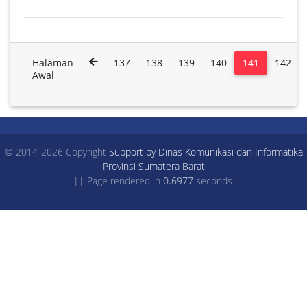
Halaman
137
138
139
140
141
142
Awal
© 2014-2026 Copyright
Support by Dinas Komunikasi dan Informatika
Provinsi Sumatera Barat
|| Page rendered in
0.6977
seconds.