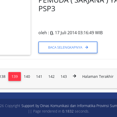
PSP3
oleh :
()
, 17 Juli 2014 03:16:49 WIB
BACA SELENGKAPNYA
138
139
140
141
142
143
Halaman Terakhir
26 Copyright
Support by Dinas Komunikasi dan Informatika Provinsi Sum
|| Page rendered in
0.1832
seconds.