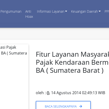
Pengumuman
Anti
Informasi Layanan
Keuangan Daerah
PP
Hoax
Fitur Layanan Masyara
Pajak Kendaraan Bermo
BA ( Sumatera Barat )
oleh :
()
, 14 Agustus 2014 02:49:13 WIB
BACA SELENGKAPNYA