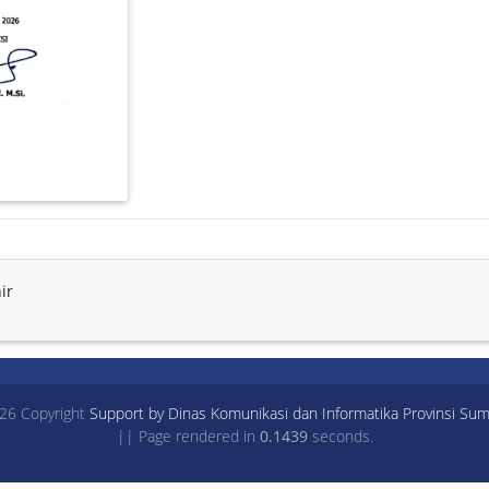
ir
26 Copyright
Support by Dinas Komunikasi dan Informatika Provinsi Sum
|| Page rendered in
0.1439
seconds.