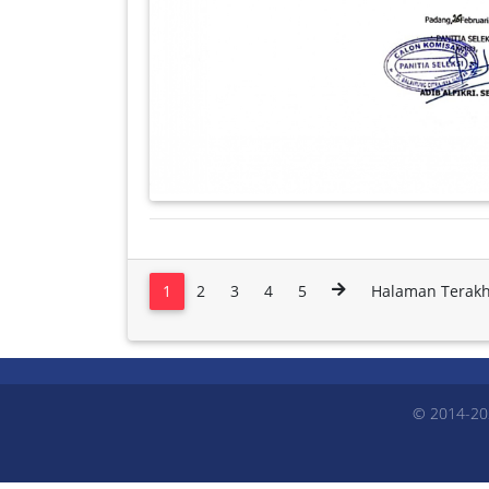
1
2
3
4
5
Halaman Terakh
© 2014-20