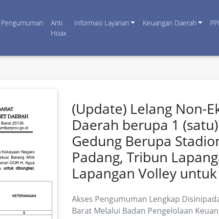
Pengumuman
Anti
Informasi Layanan
Keuangan Daerah
PP
Hoax
(Update) Lelang Non-Ek
Daerah berupa 1 (satu
Gedung Berupa Stadio
Padang, Tribun Lapang
Lapangan Volley untuk
Akses Pengumuman Lengkap Disinipada
Barat Melalui Badan Pengelolaan Keuan