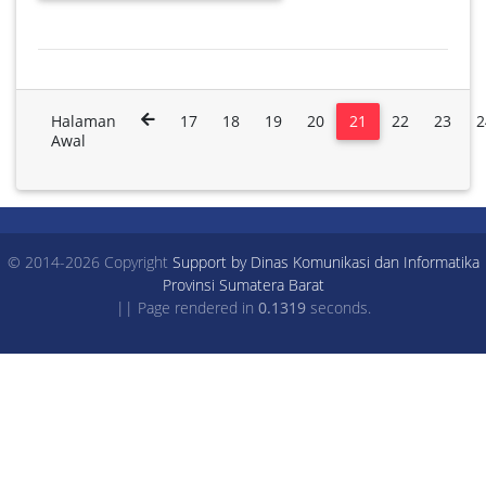
Halaman
17
18
19
20
21
22
23
2
Awal
© 2014-2026 Copyright
Support by Dinas Komunikasi dan Informatika
Provinsi Sumatera Barat
|| Page rendered in
0.1319
seconds.