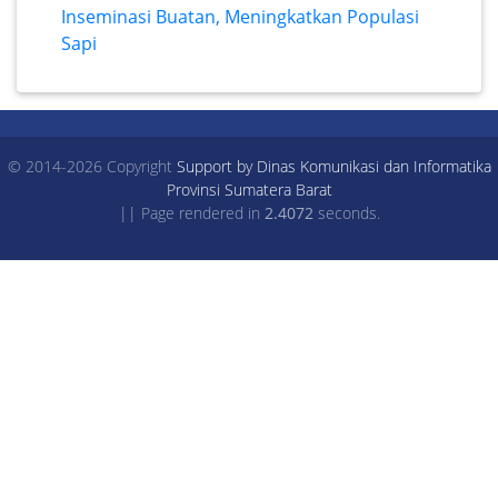
Inseminasi Buatan, Meningkatkan Populasi
Sapi
© 2014-2026 Copyright
Support by Dinas Komunikasi dan Informatika
Provinsi Sumatera Barat
|| Page rendered in
2.4072
seconds.