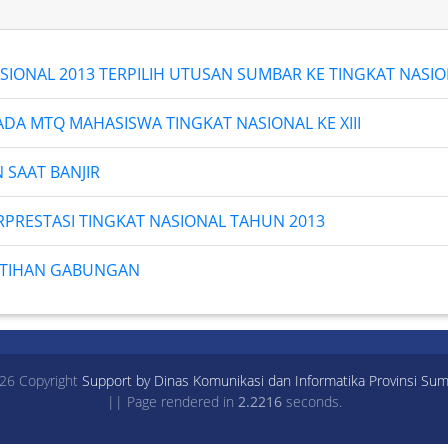
SIONAL 2013 TERPILIH UTUSAN SUMBAR KE TINGKAT NASI
ADA MTQ MAHASISWA TINGKAT NASIONAL KE XIII
 SAAT BANJIR
RPRESTASI TINGKAT NASIONAL TAHUN 2013
LATIHAN GABUNGAN
26 Copyright
Support by Dinas Komunikasi dan Informatika Provinsi Sum
|| Page rendered in
2.2216
seconds.