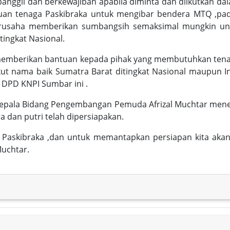
nggil dan berkewajiban apabila diminta dan diikutkan da
tuan tenaga Paskibraka untuk mengibar bendera MTQ ,
berusaha memberikan sumbangsih semaksimal mungkin un
ingkat Nasional.
lit memberikan bantuan kepada pihak yang membutuhkan te
ut nama baik Sumatra Barat ditingkat Nasional maupun Int
a DPD KNPI Sumbar ini .
Kepala Bidang Pengembangan Pemuda Afrizal Muchtar men
a dan putri telah dipersiapakan.
1 Paskibraka ,dan untuk memantapkan persiapan kita akan
Muchtar.