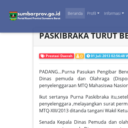
Beranda
Profil
Informasi
PASKIBRAKA TURUT B
Prestasi Daerah
()
01 Juli 2013 02:56:48 
PADANG…Purna Pasukan Pengibar Bende
Dinas pemuda dan Olahraga (Dispo
penyelenggaraan MTQ Mahasiswa Nasional 
Ikut sertanya Purna Paskibraka itu,set
penyelenggara ,melayangkan surat per
MTQ-XIII/2013 ditanda tangani Wakil Ket
Senada Kepala Dinas Pemuda dan olahra