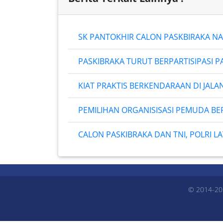
SK PANTOKHIR CALON PASKBIRAKA NA
PASKIBRAKA TURUT BERPARTISIPASI P
KIAT PRAKTIS BERKENDARAAN DI JALAN
PEMILIHAN ORGANISISASI PEMUDA BE
CALON PASKIBRAKA DAN TNI, POLRI 
© 2014-20