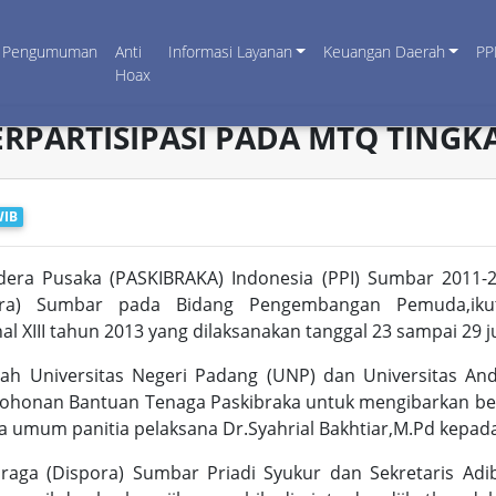
Pengumuman
Anti
Informasi Layanan
Keuangan Daerah
PP
Hoax
ERPARTISIPASI PADA MTQ TINGK
WIB
ra Pusaka (PASKIBRAKA) Indonesia (PPI) Sumbar 2011-2
ra) Sumbar pada Bidang Pengembangan Pemuda,ikut 
XIII tahun 2013 yang dilaksanakan tanggal 23 sampai 29 j
elah Universitas Negeri Padang (UNP) dan Universitas A
mohonan Bantuan Tenaga Paskibraka untuk mengibarkan b
ua umum panitia pelaksana Dr.Syahrial Bakhtiar,M.Pd kepad
ga (Dispora) Sumbar Priadi Syukur dan Sekretaris Adib