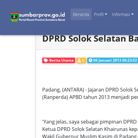
Beranda
Profil
Informasi
DPRD Solok Selatan B
Berita Utama
()
06 Januari 2013 06:23:52
Padang, (ANTARA) - Jajaran DPRD Solok
(Ranperda) APBD tahun 2013 menjadi pe
'Yang jelas, saya sebagai pimpinan DPR
Ketua DPRD Solok Selatan Khairunas ke
Wakil Gubernur Muslim Kasim di Padang,