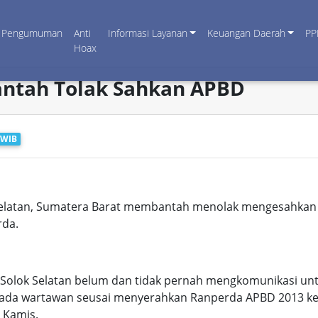
Pengumuman
Anti
Informasi Layanan
Keuangan Daerah
PP
Hoax
antah Tolak Sahkan APBD
 WIB
 Selatan, Sumatera Barat membantah menolak mengesahka
rda.
D Solok Selatan belum dan tidak pernah mengkomunikasi un
pada wartawan seusai menyerahkan Ranperda APBD 2013 ke
 Kamis.