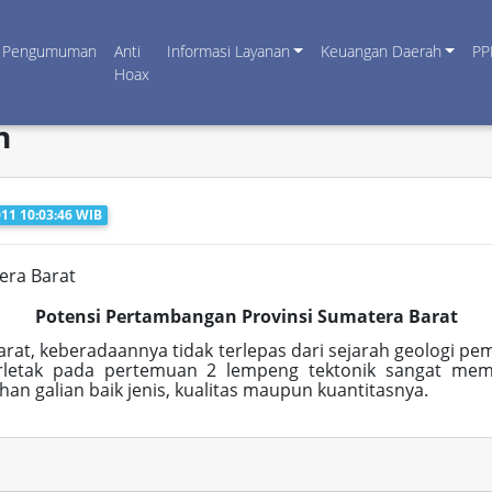
Pengumuman
Anti
Informasi Layanan
Keuangan Daerah
PP
Hoax
n
11 10:03:46 WIB
era Barat
Potensi Pertambangan Provinsi Sumatera Barat
rat, keberadaannya tidak terlepas dari sejarah geologi p
erletak pada pertemuan 2 lempeng tektonik sangat mem
 galian baik jenis, kualitas maupun kuantitasnya.