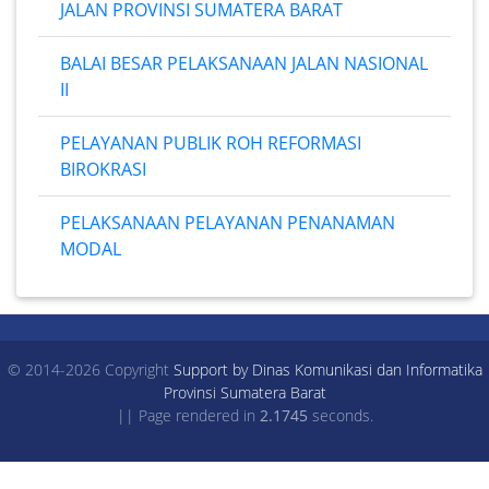
JALAN PROVINSI SUMATERA BARAT
BALAI BESAR PELAKSANAAN JALAN NASIONAL
II
PELAYANAN PUBLIK ROH REFORMASI
BIROKRASI
PELAKSANAAN PELAYANAN PENANAMAN
MODAL
© 2014-2026 Copyright
Support by Dinas Komunikasi dan Informatika
Provinsi Sumatera Barat
|| Page rendered in
2.1745
seconds.