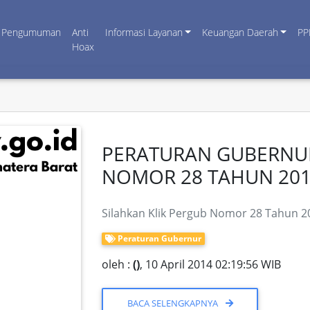
Pengumuman
Anti
Informasi Layanan
Keuangan Daerah
PP
Hoax
PERATURAN GUBERNU
NOMOR 28 TAHUN 20
Silahkan Klik Pergub Nomor 28 Tahun 20
Peraturan Gubernur
oleh :
()
, 10 April 2014 02:19:56 WIB
BACA SELENGKAPNYA