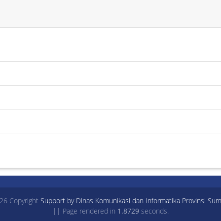
26 Copyright
Support by Dinas Komunikasi dan Informatika Provinsi Sum
|| Page rendered in
1.8729
seconds.