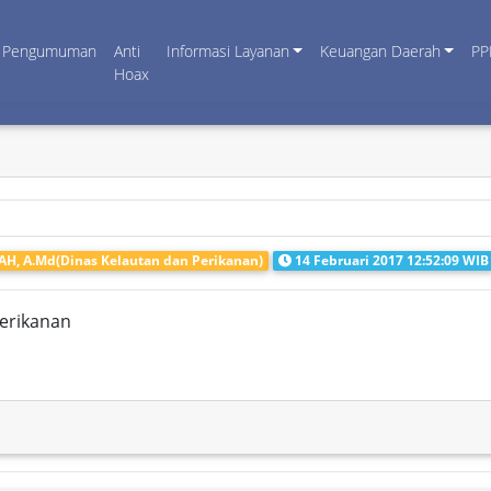
Pengumuman
Anti
Informasi Layanan
Keuangan Daerah
PP
Hoax
 A.Md(Dinas Kelautan dan Perikanan)
14 Februari 2017 12:52:09 WIB
Perikanan