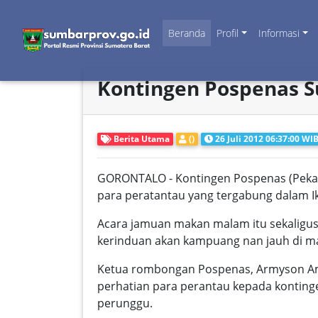
Beranda
Profil
Informasi
Kontingen Pospenas S
Berita Utama
()
26 Juli 2012 06:37:00 WI
GORONTALO - Kontingen Pospenas (Pekan
para peratantau yang tergabung dalam I
Acara jamuan makan malam itu sekaligus s
kerinduan akan kampuang nan jauh di m
Ketua rombongan Pospenas, Armyson Am
perhatian para perantau kepada konting
perunggu.