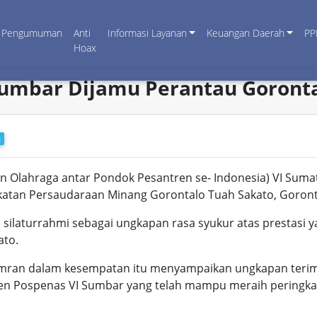
Pengumuman
Anti
Informasi Layanan
Keuangan Daerah
PP
Hoax
umbar Dijamu Perantau Goront
B
 Olahraga antar Pondok Pesantren se- Indonesia) VI Suma
katan Persaudaraan Minang Gorontalo Tuah Sakato, Goront
ilaturrahmi sebagai ungkapan rasa syukur atas prestasi ya
ato.
ran dalam kesempatan itu menyampaikan ungkapan terima 
en Pospenas VI Sumbar yang telah mampu meraih peringkat 