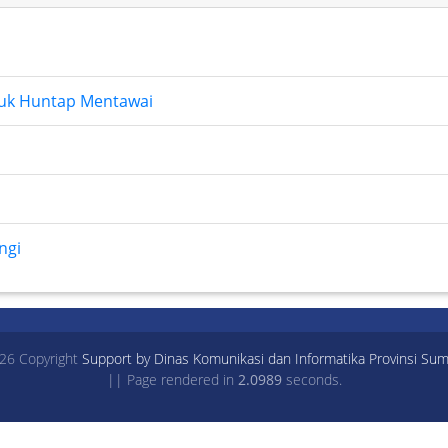
tuk Huntap Mentawai
ngi
26 Copyright
Support by Dinas Komunikasi dan Informatika Provinsi Sum
|| Page rendered in
2.0989
seconds.