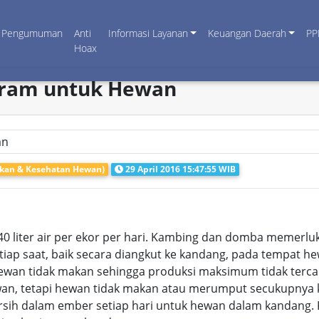
Pengumuman
Anti
Informasi Layanan
Keuangan Daerah
PP
Hoax
aram untuk Hewan
akan & Kesehatan Hewan)
29 April 2016 15:47:55 WIB
 liter air per ekor per hari. Kambing dan domba memerluka
iap saat, baik secara diangkut ke kandang, pada tempat h
wan tidak makan sehingga produksi maksimum tidak terc
wan, tetapi hewan tidak makan atau merumput secukupnya 
ersih dalam ember setiap hari untuk hewan dalam kandang.