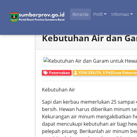
Beranda
Profil
Informasi
Kebutuhan Air dan G
Peternakan
YUNI ERLITA, S.Pt(Dinas Petern
Kebutuhan Air
Sapi dan kerbau memerlukan 25 sampai 40
bersih. Hewan harus diberikan minum set
Kekurangan air minum mengakibatkan he
dapat mencukupi kebutuhan air bagi he
pelepah pisang. Berikanlah air minum b