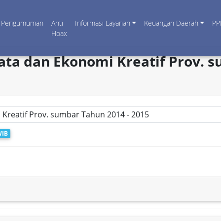
Pengumuman
Anti
Informasi Layanan
Keuangan Daerah
PP
Hoax
ata dan Ekonomi Kreatif Prov. s
WIB