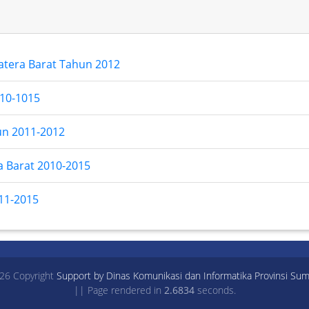
atera Barat Tahun 2012
10-1015
un 2011-2012
a Barat 2010-2015
11-2015
26 Copyright
Support by Dinas Komunikasi dan Informatika Provinsi Sum
|| Page rendered in
2.6834
seconds.