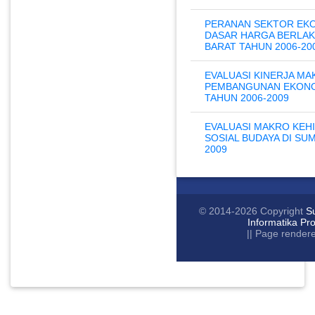
PERANAN SEKTOR EKO
DASAR HARGA BERLAK
BARAT TAHUN 2006-200
EVALUASI KINERJA MA
PEMBANGUNAN EKONO
TAHUN 2006-2009
EVALUASI MAKRO KEH
SOSIAL BUDAYA DI SU
2009
© 2014-2026 Copyright
S
Informatika Pr
|| Page render