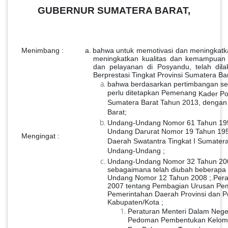
GUBERNUR SUMATERA BARAT,
Menimbang :
a.
bahwa untuk memotivasi dan meningkatka
meningkatkan kualitas dan kemampua
dan pelayanan di Posyandu, telah dil
Berprestasi Tingkat Pro
v
insi
S
umatera Ba
bahwa berdasarkan pertimbangan se
perlu ditetapkan Pemenang
Kader
Po
Sumatera Barat Tahun 2013, denga
Barat;
Undang-Undang Nomor 61 Tahun 195
Undang Darurat Nomor 19 Tahun 19
Mengingat :
Daerah Swatantra Tingkat I Sumatera
Undang-Undang ;
Undang-Undang Nomor 32 Tahun 200
sebagaimana telah diubah beberapa k
Undang Nomor 12 Tahun 2008 ;
.
Pera
2007 tentang Pembagian Urusan Pe
Pemerintahan Daerah Provinsi dan 
Kabupaten/Kota
;
Peraturan Menteri Dalam Neg
Pedoman Pembentukan Kelomp