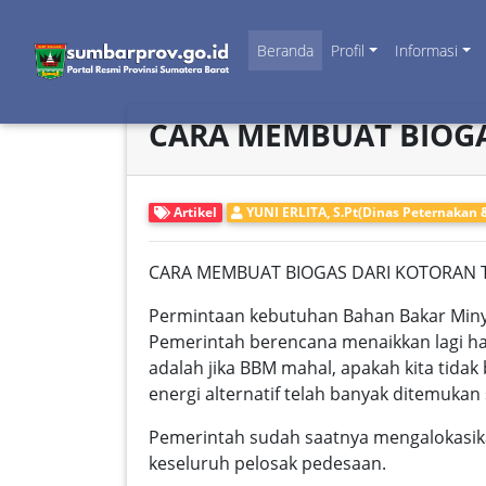
Beranda
Profil
Informasi
CARA MEMBUAT BIOGA
Artikel
YUNI ERLITA, S.Pt(Dinas Peternakan
CARA MEMBUAT BIOGAS DARI KOTORAN 
Permintaan kebutuhan Bahan Bakar Miny
Pemerintah berencana menaikkan lagi ha
adalah jika BBM mahal, apakah kita tida
energi alternatif telah banyak ditemukan
Pemerintah sudah saatnya mengalokasik
keseluruh pelosak pedesaan.