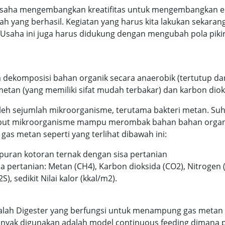
rusaha mengembangkan kreatifitas untuk mengembangkan ener
iah yang berhasil. Kegiatan yang harus kita lakukan sekaran
 Usaha ini juga harus didukung dengan mengubah pola pik
 dekomposisi bahan organik secara anaerobik (tertutup da
tan (yang memiliki sifat mudah terbakar) dan karbon dioksi
leh sejumlah mikroorganisme, terutama bakteri metan. Suh
ebut mikroorganisme mampu merombak bahan bahan organi
gas metan seperti yang terlihat dibawah ini:
puran kotoran ternak dengan sisa pertanian
sa pertanian: Metan (CH4), Karbon dioksida (CO2), Nitrogen
), sedikit Nilai kalor (kkal/m2).
dalah Digester yang berfungsi untuk menampung gas metan
g banyak digunakan adalah model continuous feeding dimana