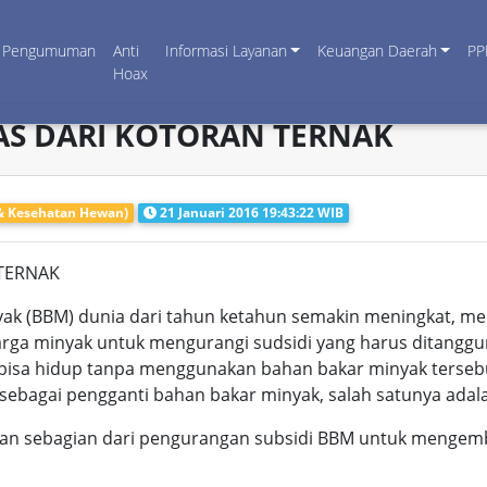
Pengumuman
Anti
Informasi Layanan
Keuangan Daerah
PP
Hoax
S DARI KOTORAN TERNAK
 & Kesehatan Hewan)
21 Januari 2016 19:43:22 WIB
TERNAK
ak (BBM) dunia dari tahun ketahun semakin meningkat, 
rga minyak untuk mengurangi sudsidi yang harus ditanggu
k bisa hidup tanpa menggunakan bahan bakar minyak terseb
 sebagai pengganti bahan bakar minyak, salah satunya adal
an sebagian dari pengurangan subsidi BBM untuk mengemb