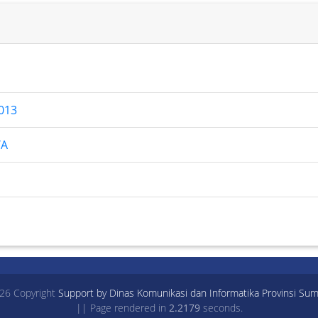
013
YA
26 Copyright
Support by Dinas Komunikasi dan Informatika Provinsi Sum
|| Page rendered in
2.2179
seconds.