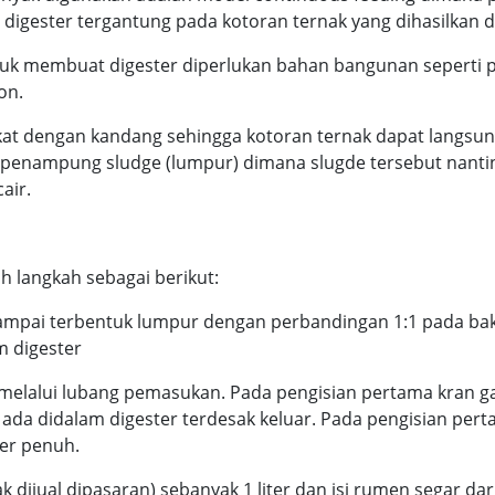
ya digester tergantung pada kotoran ternak yang dihasilkan
tuk membuat digester diperlukan bahan bangunan seperti pas
on.
kat dengan kandang sehingga kotoran ternak dapat langsung
 penampung sludge (lumpur) dimana slugde tersebut nantin
air.
 langkah sebagai berikut:
sampai terbentuk lumpur dengan perbandingan 1:1 pada b
 digester
melalui lubang pemasukan. Pada pengisian pertama kran ga
da didalam digester terdesak keluar. Pada pengisian pert
er penuh.
 dijual dipasaran) sebanyak 1 liter dan isi rumen segar d