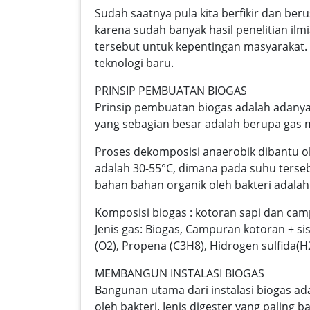
Sudah saatnya pula kita berfikir dan be
karena sudah banyak hasil penelitian ilm
tersebut untuk kepentingan masyarakat.
teknologi baru.
PRINSIP PEMBUATAN BIOGAS
Prinsip pembuatan biogas adalah adanya
yang sebagian besar adalah berupa gas me
Proses dekomposisi anaerobik dibantu o
adalah 30-55°C, dimana pada suhu ters
bahan bahan organik oleh bakteri adalah 
Komposisi biogas : kotoran sapi dan cam
Jenis gas: Biogas, Campuran kotoran + si
(O2), Propena (C3H8), Hidrogen sulfida(H2S
MEMBANGUN INSTALASI BIOGAS
Bangunan utama dari instalasi biogas a
oleh bakteri. Jenis digester yang palin