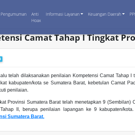
Pengumuman
Anti
Informasi Layanan
Keuangan Daerah
PP
Hoax
tensi Camat Tahap I Tingkat Pr
B
alu telah dilaksanakan penilaian Kompetensi Camat Tahap I ti
ingkat kabupaten/kota se Sumatera Barat, kebetulan Camat 
ti penilaian.
kat Provinsi Sumatera Barat telah menetapkan 9 (Sembilan)
Tahap II, berupa penilaian lapangan ke 9 kabupaten/kota. 
nsi Sumatera Barat.