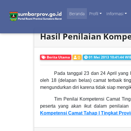
Beranda
Profil
Informasi
Hasil Penilaian Kompe
Berita Utama
()
01 Mei 2013 10:41:44 WI
Pada tanggal 23 dan 24 April yang l
oleh 18 (delapan belas) camat terbaik t
mengundurkan diri karena tidak siap mengiku
Tim Penilai Kompetensi Camat Ting
peserta yang akan ikut dalam penilaian 
Kompetensi Camat Tahap I Tingkat Provi