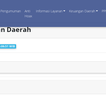
Pengumuman
Anti
Informasi Layanan
Keuangan Daerah
PP
Hoax
an Daerah
8:06:51 WIB