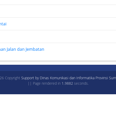
ntai
n Jalan dan Jembatan
26 Copyright
Support by Dinas Komunikasi dan Informatika Provinsi Sum
|| Page rendered in
1.9882
seconds.