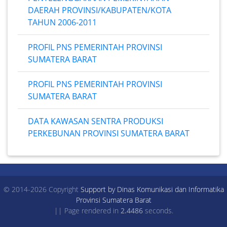
DAERAH PROVINSI/KABUPATEN/KOTA
TAHUN 2006-2011
PROFIL PNS PEMERINTAH PROVINSI
SUMATERA BARAT
PROFIL PNS PEMERINTAH PROVINSI
SUMATERA BARAT
DATA KAWASAN SENTRA PRODUKSI
PERKEBUNAN PROVINSI SUMATERA BARAT
© 2014-2026 Copyright
Support by Dinas Komunikasi dan Informatika
Provinsi Sumatera Barat
|| Page rendered in
2.4486
seconds.