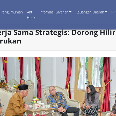
Pengumuman
Anti
Informasi Layanan
Keuangan Daerah
PP
Hoax
erja Sama Strategis: Dorong Hili
arukan