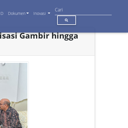
ID
Dokumen
Inovasi
risasi Gambir hingga