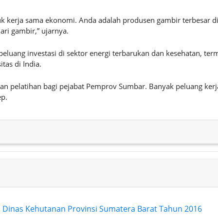
uk kerja sama ekonomi. Anda adalah produsen gambir terbesar d
ri gambir,” ujarnya.
 peluang investasi di sektor energi terbarukan dan kesehatan, te
tas di India.
n pelatihan bagi pejabat Pemprov Sumbar. Banyak peluang kerja
ep.
is Dinas Kehutanan Provinsi Sumatera Barat Tahun 2016