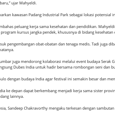
baru,” ujar Mahyeldi.
kan kawasan Padang Industrial Park sebagai lokasi potensial inve
 membahas peluang kerja sama kesehatan dan pendidikan. Mahye
 program kursus jangka pendek, khususnya di bidang kesehatan
masuk pengembangan obat-obatan dan tenaga medis. Tadi juga dib
katanya.
umbar juga mendorong kolaborasi melalui event budaya Serak Gul
gsung Dubes India untuk hadir bersama rombongan seni dan bu
lo dengan budaya India agar festival ini semakin besar dan mena
a ke depan dapat berkembang menjadi kerja sama sister province
dang lainnya.
nesia, Sandeep Chakravorthy mengaku terkesan dengan sambutan