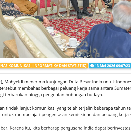
DINAS KOMUNIKASI, INFORMATIKA DAN STATISTIK)
13 Mei 2026 09:07:23
, Mahyeldi menerima kunjungan Duta Besar India untuk Indonesi
ersebut membahas berbagai peluang kerja sama antara Sumatera B
nergi terbarukan hingga penguatan hubungan budaya.
tindak lanjut komunikasi yang telah terjalin beberapa tahun te
ar untuk mempelajari pengentasan kemiskinan dan peluang kerja
ar. Karena itu, kita berharap pengusaha India dapat berinvesta