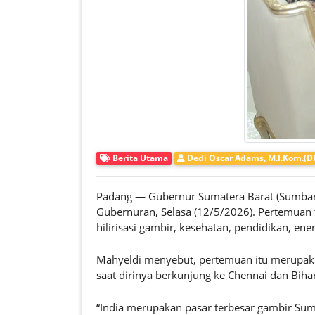
Berita Utama
Dedi Oscar Adams, M.I.Kom.(
Padang — Gubernur Sumatera Barat (Sumbar)
Gubernuran, Selasa (12/5/2026). Pertemuan t
hilirisasi gambir, kesehatan, pendidikan, e
Mahyeldi menyebut, pertemuan itu merupakan 
saat dirinya berkunjung ke Chennai dan Bih
“India merupakan pasar terbesar gambir Sumb