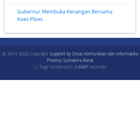
Gubernur Membuka Kenangan Bersama
Koes Ploes
© 2014-2026 Copyright
Support by Dinas Komunikasi dan Informatika
Provinsi Sumatera Barat
|| Page rendered in
2.6087
seconds.