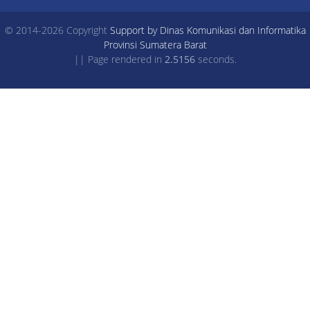
© 2014-2026 Copyright
Support by Dinas Komunikasi dan Informatika
Provinsi Sumatera Barat
|| Page rendered in
2.5156
seconds.