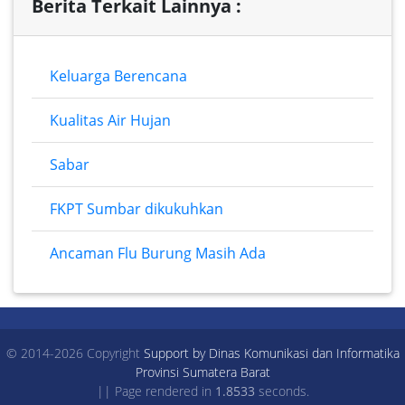
Berita Terkait Lainnya :
Keluarga Berencana
Kualitas Air Hujan
Sabar
FKPT Sumbar dikukuhkan
Ancaman Flu Burung Masih Ada
© 2014-2026 Copyright
Support by Dinas Komunikasi dan Informatika
Provinsi Sumatera Barat
|| Page rendered in
1.8533
seconds.