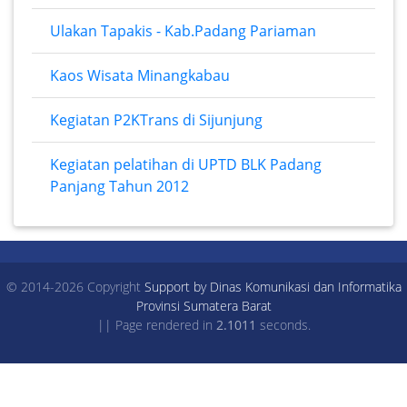
Ulakan Tapakis - Kab.Padang Pariaman
Kaos Wisata Minangkabau
Kegiatan P2KTrans di Sijunjung
Kegiatan pelatihan di UPTD BLK Padang
Panjang Tahun 2012
© 2014-2026 Copyright
Support by Dinas Komunikasi dan Informatika
Provinsi Sumatera Barat
|| Page rendered in
2.1011
seconds.