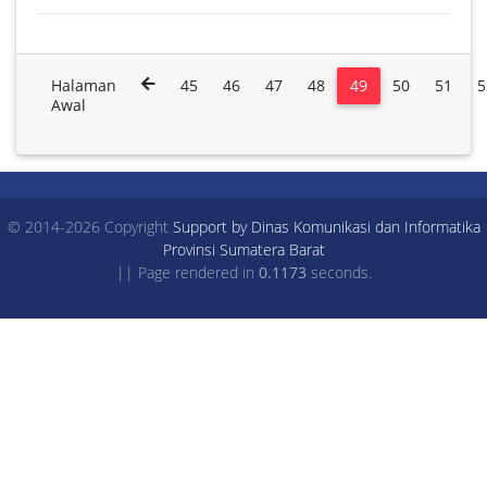
Halaman
45
46
47
48
49
50
51
5
Awal
© 2014-2026 Copyright
Support by Dinas Komunikasi dan Informatika
Provinsi Sumatera Barat
|| Page rendered in
0.1173
seconds.