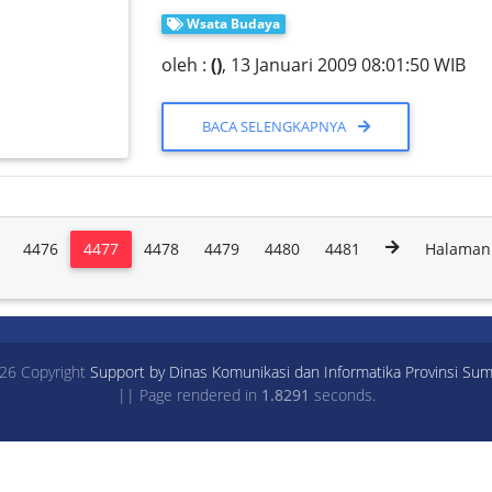
Wsata Budaya
oleh :
()
, 13 Januari 2009 08:01:50 WIB
BACA SELENGKAPNYA
4476
4477
4478
4479
4480
4481
Halaman 
26 Copyright
Support by Dinas Komunikasi dan Informatika Provinsi Sum
|| Page rendered in
1.8291
seconds.