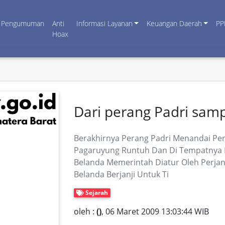
Pengumuman
Anti
Informasi Layanan
Keuangan Daerah
PP
Hoax
Dari perang Padri samp
Berakhirnya Perang Padri Menandai Pe
Pagaruyung Runtuh Dan Di Tempatnya B
Belanda Memerintah Diatur Oleh Perjanj
Belanda Berjanji Untuk Ti
Sejarah
oleh :
()
, 06 Maret 2009 13:03:44 WIB