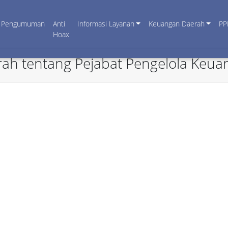
Pengumuman
Anti
Informasi Layanan
Keuangan Daerah
PP
Hoax
rah tentang Pejabat Pengelola Keu