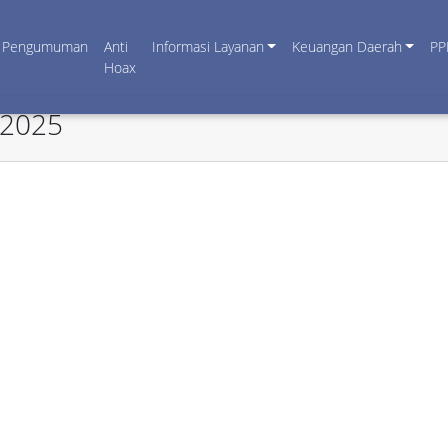
Pengumuman
Anti
Informasi Layanan
Keuangan Daerah
PP
Hoax
 2025