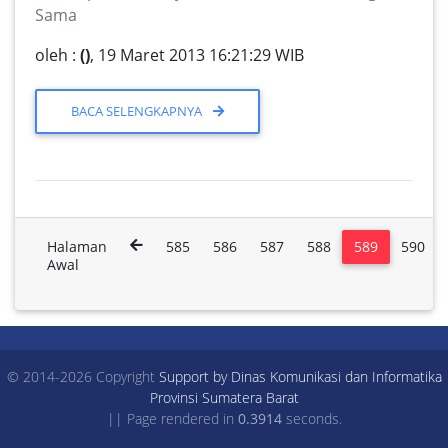
Sama
oleh :
()
, 19 Maret 2013 16:21:29 WIB
BACA SELENGKAPNYA
Halaman
585
586
587
588
589
590
Awal
© 2014-2026 Copyright
Support by Dinas Komunikasi dan Informatika
Provinsi Sumatera Barat
|| Page rendered in
0.3914
seconds.